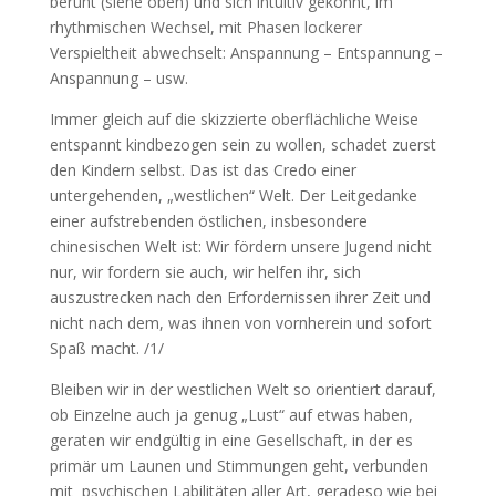
beruht (siehe oben) und sich intuitiv gekonnt, im
rhythmischen Wechsel, mit Phasen lockerer
Verspieltheit abwechselt: Anspannung – Entspannung –
Anspannung – usw.
Immer gleich auf die skizzierte oberflächliche Weise
entspannt kindbezogen sein zu wollen, schadet zuerst
den Kindern selbst. Das ist das Credo einer
untergehenden, „westlichen“ Welt. Der Leitgedanke
einer aufstrebenden östlichen, insbesondere
chinesischen Welt ist: Wir fördern unsere Jugend nicht
nur, wir fordern sie auch, wir helfen ihr, sich
auszustrecken nach den Erfordernissen ihrer Zeit und
nicht nach dem, was ihnen von vornherein und sofort
Spaß macht. /1/
Bleiben wir in der westlichen Welt so orientiert darauf,
ob Einzelne auch ja genug „Lust“ auf etwas haben,
geraten wir endgültig in eine Gesellschaft, in der es
primär um Launen und Stimmungen geht, verbunden
mit psychischen Labilitäten aller Art, geradeso wie bei